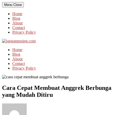
Skip
Menu
Close
to
content
Home
Blog
About
Contact
Privacy Policy
Home
Blog
About
Contact
Privacy Policy
Cara Cepat Membuat Anggrek Berbunga
yang Mudah Ditiru