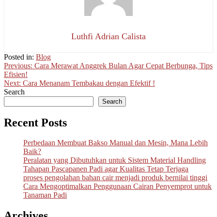
Luthfi Adrian Calista
Posted in:
Blog
Post
Previous:
Cara Merawat Anggrek Bulan Agar Cepat Berbunga, Tips
Efisien!
navigation
Next:
Cara Menanam Tembakau dengan Efektif !
Search
Search
Recent Posts
Perbedaan Membuat Bakso Manual dan Mesin, Mana Lebih
Baik?
Peralatan yang Dibutuhkan untuk Sistem Material Handling
Tahapan Pascapanen Padi agar Kualitas Tetap Terjaga
proses pengolahan bahan cair menjadi produk bernilai tinggi
Cara Mengoptimalkan Penggunaan Cairan Penyemprot untuk
Tanaman Padi
Archives