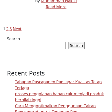
by
Muhammad Hakiki
Read More
Posts
1
2
3
Next
pagination
Search
Search
Recent Posts
Tahapan Pascapanen Padi agar Kualitas Tetap
Terjaga
proses pengolahan bahan cair menjadi produk
bernilai tinggi
Cara Mengoptimalkan Penggunaan Cairan
Penyemprot untuk Tanaman Padi