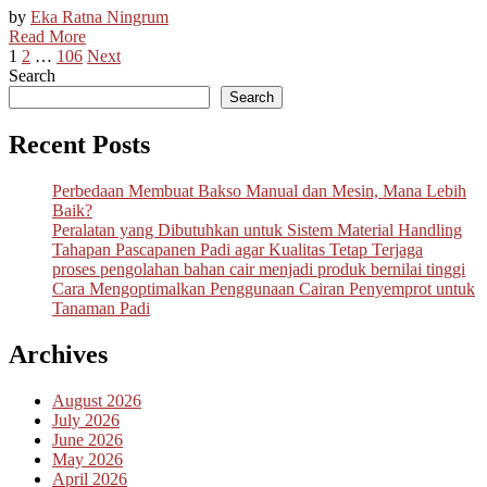
by
Eka Ratna Ningrum
Read More
Posts
1
2
…
106
Next
Search
pagination
Search
Recent Posts
Perbedaan Membuat Bakso Manual dan Mesin, Mana Lebih
Baik?
Peralatan yang Dibutuhkan untuk Sistem Material Handling
Tahapan Pascapanen Padi agar Kualitas Tetap Terjaga
proses pengolahan bahan cair menjadi produk bernilai tinggi
Cara Mengoptimalkan Penggunaan Cairan Penyemprot untuk
Tanaman Padi
Archives
August 2026
July 2026
June 2026
May 2026
April 2026