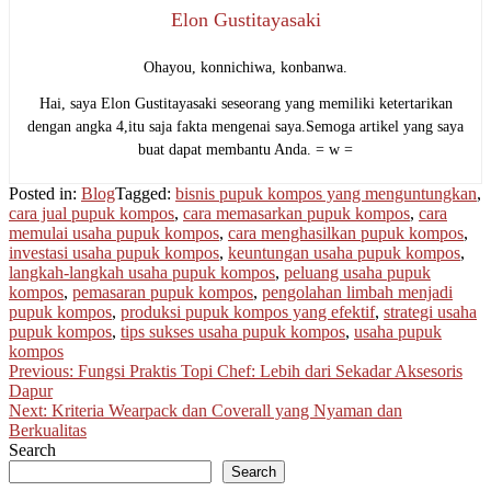
Elon Gustitayasaki
Ohayou, konnichiwa, konbanwa.
Hai, saya Elon Gustitayasaki seseorang yang memiliki ketertarikan
dengan angka 4,itu saja fakta mengenai saya.Semoga artikel yang saya
buat dapat membantu Anda. = w =
Posted in:
Blog
Tagged:
bisnis pupuk kompos yang menguntungkan
,
cara jual pupuk kompos
,
cara memasarkan pupuk kompos
,
cara
memulai usaha pupuk kompos
,
cara menghasilkan pupuk kompos
,
investasi usaha pupuk kompos
,
keuntungan usaha pupuk kompos
,
langkah-langkah usaha pupuk kompos
,
peluang usaha pupuk
kompos
,
pemasaran pupuk kompos
,
pengolahan limbah menjadi
pupuk kompos
,
produksi pupuk kompos yang efektif
,
strategi usaha
pupuk kompos
,
tips sukses usaha pupuk kompos
,
usaha pupuk
kompos
Post
Previous:
Fungsi Praktis Topi Chef: Lebih dari Sekadar Aksesoris
Dapur
navigation
Next:
Kriteria Wearpack dan Coverall yang Nyaman dan
Berkualitas
Search
Search