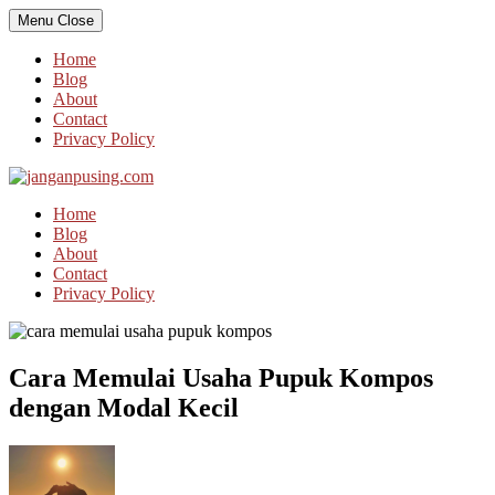
Skip
Menu
Close
to
content
Home
Blog
About
Contact
Privacy Policy
Home
Blog
About
Contact
Privacy Policy
Cara Memulai Usaha Pupuk Kompos
dengan Modal Kecil