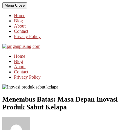
Skip
Menu
Close
to
content
Home
Blog
About
Contact
Privacy Policy
Home
Blog
About
Contact
Privacy Policy
Menembus Batas: Masa Depan Inovasi
Produk Sabut Kelapa