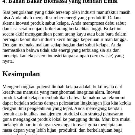
4. Bahan Bakar Biomassa yang Rendah Emisi
Sisa pengolahan yang tidak terserap oleh industri manufaktur masih
bisa Anda ubah menjadi sumber energi yang produktif. Dalam
skema inovasi produk sabut kelapa, Anda memproses debu sabut
dan sisa serat menjadi briket arang berkualitas tinggi. Briket ini
secara aktif menggantikan peran arang kayu atau batu bara dalam
berbagai kebutuhan industri kecil hingga keperluan rumah tangga.
Dengan memaksimalkan setiap bagian dari sabut kelapa, Anda
memastikan bahwa tidak ada energi yang terbuang sia-sia dan
menciptakan ekosistem industri tanpa sampah (zero waste) yang
nyata.
Kesimpulan
Mengembangkan potensi limbah kelapa adalah bukti nyata dari
kreativitas manusia yang menghormati integritas alam. Inovasi
produk sabut kelapa membuktikan bahwa kemakmuran ekonomi
dapat berjalan selaras dengan pelestarian lingkungan jika kita kelola
dengan ilmu pengetahuan yang tepat. Anda memegang kendali
penuh atas kualitas manajemen produksi dan strategi pemasaran
guna mengangkat produk lokal ke panggung dunia. Mari kita mulai
melangkah hari ini dengan semangat inovasi guna menciptakan
masa depan yang lebih hijau, produktif, dan berkelanjutan bagi