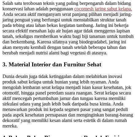
Salah satu terobosan teknis yang paling berpengaruh dalam bidang
konservasi lahan adalah penggunaan
cocomesh jaring sabut kelapa.
Anda secara aktif menganyam serat panjang pilihan menjadi jaring-
jaring penguat yang berfungsi untuk menstabilkan struktur tanah
pada tebing atau lahan bekas kegiatan tambang. Jaring ini bekerja
secara efektif menahan laju air hujan agar tidak menggerus lapisan
tanah, sekaligus memberikan waktu bagi biji tanaman untuk tumbuh
dan berkembang. Karena sifatnya yang biodegradabel, jaring ini
akan menyatu kembali dengan tanah setelah beberapa tahun dan
berubah menjadi nutrisi alami bagi vegetasi di atasnya.
3. Material Interior dan Furnitur Sehat
Dunia desain juga tidak ketinggalan dalam melahirkan inovasi
produk sabut kelapa untuk hunian yang lebih nyaman. Anda
mengolah lembaran serat kelapa menjadi isian kasur kesehatan, jok
otomotif, hingga panel peredam suara ruangan. Serat kelapa secara
aktif mencegah pertumbuhan jamur dan tungau karena memiliki
sirkulasi udara yang jauh lebih baik daripada busa kimia. Anda
menawarkan produk ini kepada segmen pasar yang sangat peduli
pada aspek kesehatan pernapasan dan menginginkan barang-barang
dekoratif yang memiliki kesan alami serta estetik di dalam rumah
mereka.