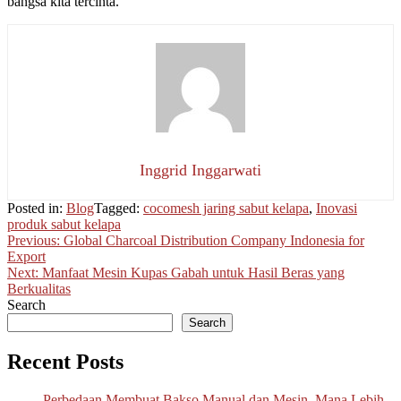
bangsa kita tercinta.
Inggrid Inggarwati
Posted in:
Blog
Tagged:
cocomesh jaring sabut kelapa
,
Inovasi
produk sabut kelapa
Post
Previous:
Global Charcoal Distribution Company Indonesia for
Export
navigation
Next:
Manfaat Mesin Kupas Gabah untuk Hasil Beras yang
Berkualitas
Search
Search
Recent Posts
Perbedaan Membuat Bakso Manual dan Mesin, Mana Lebih