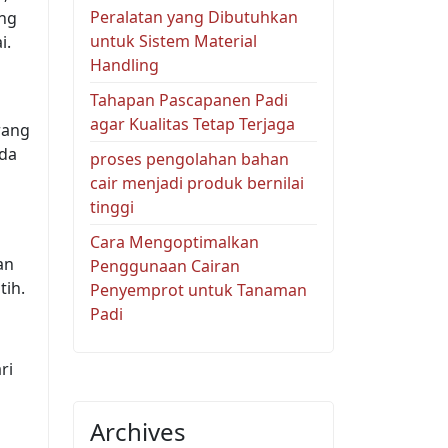
Peralatan yang Dibutuhkan
ang
untuk Sistem Material
i.
Handling
Tahapan Pascapanen Padi
agar Kualitas Tetap Terjaga
rang
ada
proses pengolahan bahan
cair menjadi produk bernilai
tinggi
Cara Mengoptimalkan
an
Penggunaan Cairan
tih.
Penyemprot untuk Tanaman
Padi
ri
Archives