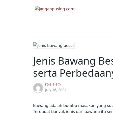
Skip
to
content
Jenis Bawang Be
serta Perbedaan
rois alam
July 16, 2024
Bawang adalah bumbu masakan yang sud
Terdapat banyak jenis dari bawang itu sen