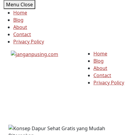
Skip
Menu
Close
to
Home
content
Blog
About
Contact
Privacy Policy
Home
Blog
About
Contact
Privacy Policy