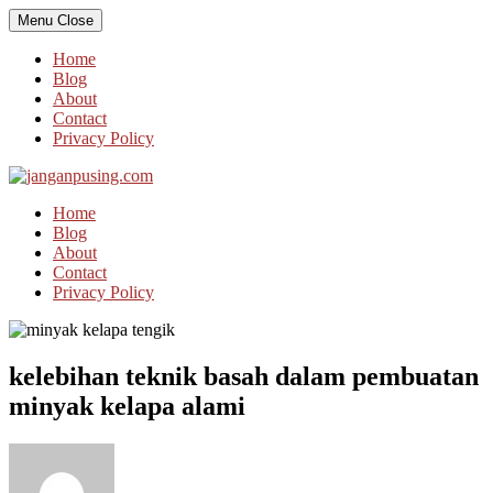
Skip
Menu
Close
to
content
Home
Blog
About
Contact
Privacy Policy
Home
Blog
About
Contact
Privacy Policy
kelebihan teknik basah dalam pembuatan
minyak kelapa alami