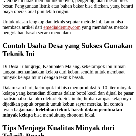
Metode ini tidak membutuhkan oven, pengering, atau mesin press
besar. Penggunaan listrik atau bahan bakar bisa ditekan, yang berarti
biaya operasional pun lebih ringan.
Untuk ulasan lengkap dan teknis seputar metode ini, kamu bisa
membaca artikel dari
emediaidentity.com
yang membahas metode
pengolahan basah secara mendalam.
Contoh Usaha Desa yang Sukses Gunakan
Teknik Ini
Di Desa Tulungrejo, Kabupaten Malang, sekelompok ibu rumah
tangga memanfaatkan kelapa dari kebun sendiri untuk membuat
minyak kelapa murni dengan teknik basah.
Dalam satu hari, kelompok ini bisa memproduksi 5–10 liter minyak
kelapa yang kemudian dikemas dalam botol kecil dan dijual ke pasar
tradisional serta toko oleh-oleh. Selain itu, limbah ampas kelapanya
dijadikan pupuk organik untuk kebun sayur mereka. Ini contoh
nyata bagaimana
kelebihan teknik basah dalam pembuatan
minyak kelapa
bisa mendukung ekonomi lokal.
Tips Menjaga Kualitas Minyak dari