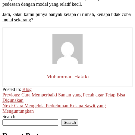
pedesaan dengan modal yang relatif kecil.
Jadi, kalau kamu punya banyak kelapa di rumah, kenapa tidak coba
mulai sekarang?
Muhammad Hakiki
Posted in:
Blog
Post
Previous:
Cara Memperbaiki Santan yang Pecah agar Tetap Bisa
Digunakan
navigation
Next:
Cara Mengelola Perkebunan Kelapa Sawit yang
Menguntungkan
Search
Search