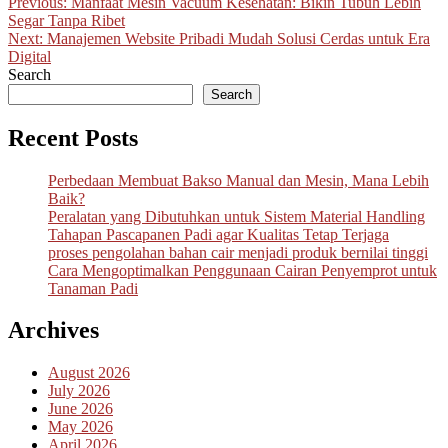
Post
Previous:
Manfaat Mesin Vacuum Kesehatan: Bikin Tubuh Lebih
Segar Tanpa Ribet
navigation
Next:
Manajemen Website Pribadi Mudah Solusi Cerdas untuk Era
Digital
Search
Search
Recent Posts
Perbedaan Membuat Bakso Manual dan Mesin, Mana Lebih
Baik?
Peralatan yang Dibutuhkan untuk Sistem Material Handling
Tahapan Pascapanen Padi agar Kualitas Tetap Terjaga
proses pengolahan bahan cair menjadi produk bernilai tinggi
Cara Mengoptimalkan Penggunaan Cairan Penyemprot untuk
Tanaman Padi
Archives
August 2026
July 2026
June 2026
May 2026
April 2026