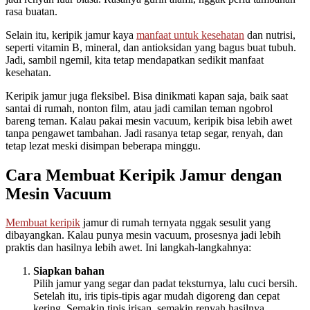
rasa buatan.
Selain itu, keripik jamur kaya
manfaat untuk kesehatan
dan nutrisi,
seperti vitamin B, mineral, dan antioksidan yang bagus buat tubuh.
Jadi, sambil ngemil, kita tetap mendapatkan sedikit manfaat
kesehatan.
Keripik jamur juga fleksibel. Bisa dinikmati kapan saja, baik saat
santai di rumah, nonton film, atau jadi camilan teman ngobrol
bareng teman. Kalau pakai mesin vacuum, keripik bisa lebih awet
tanpa pengawet tambahan. Jadi rasanya tetap segar, renyah, dan
tetap lezat meski disimpan beberapa minggu.
Cara Membuat Keripik Jamur dengan
Mesin Vacuum
Membuat keripik
jamur di rumah ternyata nggak sesulit yang
dibayangkan. Kalau punya mesin vacuum, prosesnya jadi lebih
praktis dan hasilnya lebih awet. Ini langkah-langkahnya:
Siapkan bahan
Pilih jamur yang segar dan padat teksturnya, lalu cuci bersih.
Setelah itu, iris tipis-tipis agar mudah digoreng dan cepat
kering. Semakin tipis irisan, semakin renyah hasilnya.