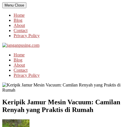
Skip
Menu
Close
to
content
Home
Blog
About
Contact
Privacy Policy
Home
Blog
About
Contact
Privacy Policy
Keripik Jamur Mesin Vacuum: Camilan
Renyah yang Praktis di Rumah