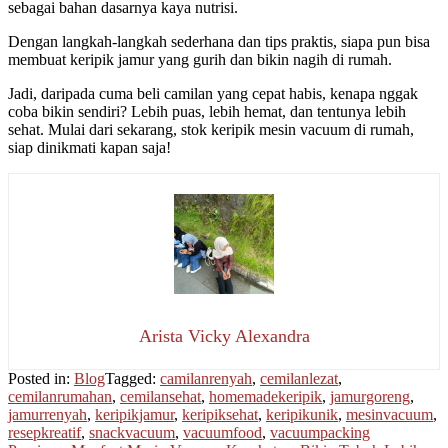
sebagai bahan dasarnya kaya nutrisi.
Dengan langkah-langkah sederhana dan tips praktis, siapa pun bisa
membuat keripik jamur yang gurih dan bikin nagih di rumah.
Jadi, daripada cuma beli camilan yang cepat habis, kenapa nggak
coba bikin sendiri? Lebih puas, lebih hemat, dan tentunya lebih
sehat. Mulai dari sekarang, stok keripik mesin vacuum di rumah,
siap dinikmati kapan saja!
Arista Vicky Alexandra
Posted in:
Blog
Tagged:
camilanrenyah
,
cemilanlezat
,
cemilanrumahan
,
cemilansehat
,
homemadekeripik
,
jamurgoreng
,
jamurrenyah
,
keripikjamur
,
keripiksehat
,
keripikunik
,
mesinvacuum
,
resepkreatif
,
snackvacuum
,
vacuumfood
,
vacuumpacking