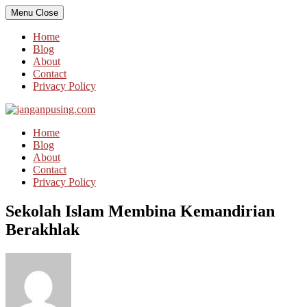
Skip
Menu
Close
to
content
Home
Blog
About
Contact
Privacy Policy
Home
Blog
About
Contact
Privacy Policy
Sekolah Islam Membina Kemandirian
Berakhlak