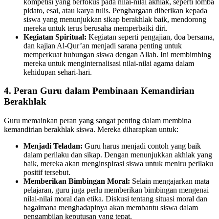
kompetisi yang berfokus pada nilai-nilai akhlak, seperti lomba
pidato, esai, atau karya tulis. Penghargaan diberikan kepada
siswa yang menunjukkan sikap berakhlak baik, mendorong
mereka untuk terus berusaha memperbaiki diri.
Kegiatan Spiritual:
Kegiatan seperti pengajian, doa bersama,
dan kajian Al-Qur’an menjadi sarana penting untuk
memperkuat hubungan siswa dengan Allah. Ini membimbing
mereka untuk menginternalisasi nilai-nilai agama dalam
kehidupan sehari-hari.
4. Peran Guru dalam Pembinaan Kemandirian
Berakhlak
Guru memainkan peran yang sangat penting dalam membina
kemandirian berakhlak siswa. Mereka diharapkan untuk:
Menjadi Teladan:
Guru harus menjadi contoh yang baik
dalam perilaku dan sikap. Dengan menunjukkan akhlak yang
baik, mereka akan menginspirasi siswa untuk meniru perilaku
positif tersebut.
Memberikan Bimbingan Moral:
Selain mengajarkan mata
pelajaran, guru juga perlu memberikan bimbingan mengenai
nilai-nilai moral dan etika. Diskusi tentang situasi moral dan
bagaimana menghadapinya akan membantu siswa dalam
pengambilan keputusan yang tepat.