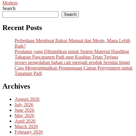
navigation
Modern
Search
Search
Recent Posts
Perbedaan Membuat Bakso Manual dan Mesin, Mana Lebih
Baik?
Peralatan yang Dibutuhkan untuk Sistem Material Handling
Tahapan Pascapanen Padi agar Kualitas Tetap Terjaga
proses pengolahan bahan cair menjadi produk bernilai tinggi
Cara Mengoptimalkan Penggunaan Cairan Penyemprot untuk
Tanaman Padi
Archives
August 2026
July 2026
June 2026
May 2026
April 2026
March 2026
February 2026