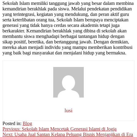
Sekolah Islam memiliki tanggung jawab yang besar dalam membina
kemandirian berakhlak pada siswa. Melalui pendekatan pendidikan
yang terintegrasi, kegiatan yang mendukung, dan peran aktif guru
serta keterlibatan orang tua, Sekolah Islam berupaya menciptakan
generasi yang tidak hanya cerdas secara akademis tetapi juga
berkarakter. Kemandirian berakhlak yang dibina di sekolah akan
membantu siswa menghadapi berbagai tantangan hidup dengan
sikap positif, beretika, dan bertanggung jawab. Dengan demikian,
mereka akan menjadi individu yang mampu memberikan kontribusi
yang baik bagi masyarakat dan menjalani hidup yang bermakna.
lusi
Posted in:
Blog
Post
Previous:
Sekolah Islam Mencetak Generasi Islami di Jogja
Next:
Usaha Jual Santan Kelapa Peluang Bisnis Menjanjikan di Era