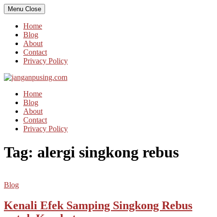
Skip
Menu
Close
to
content
Home
Blog
About
Contact
Privacy Policy
Home
Blog
About
Contact
Privacy Policy
Tag:
alergi singkong rebus
Blog
Kenali Efek Samping Singkong Rebus