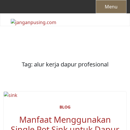
Skip
Menu
to
content
Tag:
alur kerja dapur profesional
BLOG
Manfaat Menggunakan
Single Pot Sink untuk Dapur