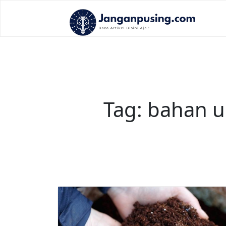
Skip
to
content
Tag:
bahan 