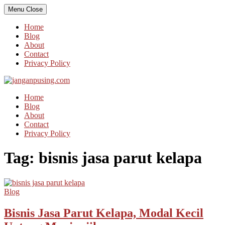
Skip
Menu
Close
to
content
Home
Blog
About
Contact
Privacy Policy
Home
Blog
About
Contact
Privacy Policy
Tag:
bisnis jasa parut kelapa
Blog
Bisnis Jasa Parut Kelapa, Modal Kecil