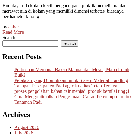
Budidaya nila kolam kecil mengacu pada praktik memelihara dan
merawat nila di kolam yang memiliki dimensi terbatas, biasanya
berdiameter kurang
by
akbar
Read More
Search
Search
Recent Posts
Perbedaan Membuat Bakso Manual dan Mesin, Mana Lebih
Baik?
Peralatan yang Dibutuhkan untuk Sistem Material Handling
Tahapan Pascapanen Padi agar Kualitas Tetap Terjaga
proses pengolahan bahan cair menjadi produk bernilai tinggi
Cara Mengoptimalkan Penggunaan Cairan Penyemprot untuk
Tanaman Padi
Archives
August 2026
July 2026