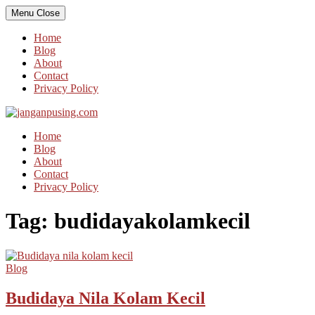
Skip
Menu
Close
to
content
Home
Blog
About
Contact
Privacy Policy
Home
Blog
About
Contact
Privacy Policy
Tag:
budidayakolamkecil
Blog
Budidaya Nila Kolam Kecil