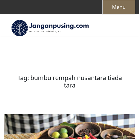
Skip
Menu
to
content
Tag:
bumbu rempah nusantara tiada
tara