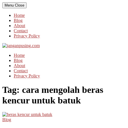
Skip
Menu
Close
to
content
Home
Blog
About
Contact
Privacy Policy
Home
Blog
About
Contact
Privacy Policy
Tag:
cara mengolah beras
kencur untuk batuk
Blog