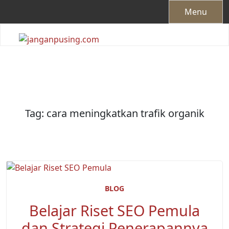
Skip
Menu
to
content
Tag:
cara meningkatkan trafik organik
BLOG
Belajar Riset SEO Pemula
dan Strategi Penerapannya