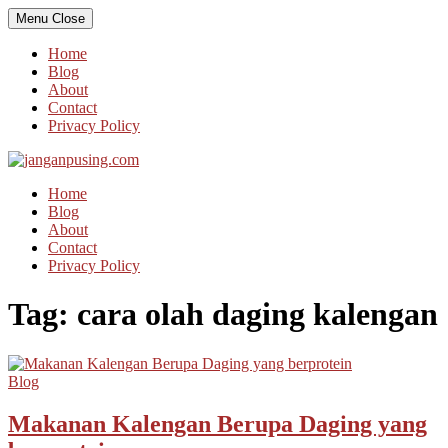
Skip
Menu
Close
to
content
Home
Blog
About
Contact
Privacy Policy
Home
Blog
About
Contact
Privacy Policy
Tag:
cara olah daging kalengan
Blog
Makanan Kalengan Berupa Daging yang