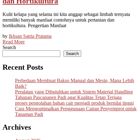
dan Hortikultura
Kulit kelapa yang selama ini kita anggap sebagai limbah ternyata
memiliki banyak manfaat contohnya untuk pertanian dan
hortikultura. Pengertian Manfaat
by
Ikhsan Satria Pratama
Read More
Search
Search
Recent Posts
Perbedaan Membuat Bakso Manual dan Mesin, Mana Lebih
Baik?
Peralatan yang Dibutuhkan untuk Sistem Material Handling
Tahapan Pascapanen Padi agar Kualitas Tetap Terjaga
proses pengolahan bahan cair menjadi produk bernilai tinggi
Cara Mengoptimalkan Penggunaan Cairan Penyemprot untuk
Tanaman Padi
Archives