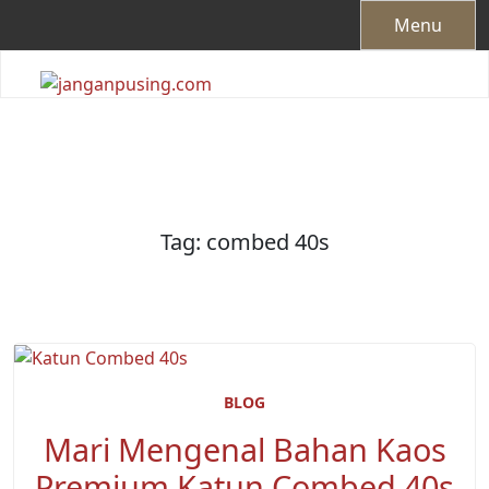
Skip
Menu
to
content
Tag:
combed 40s
BLOG
Mari Mengenal Bahan Kaos
Premium Katun Combed 40s