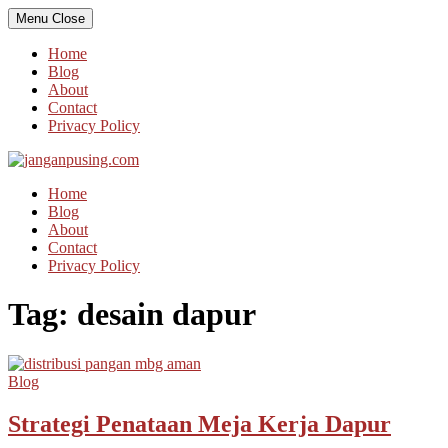
Skip
Menu
Close
to
content
Home
Blog
About
Contact
Privacy Policy
Home
Blog
About
Contact
Privacy Policy
Tag:
desain dapur
Blog
Strategi Penataan Meja Kerja Dapur