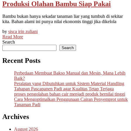
Produksi Olahan Bambu Siap Pakai
Bambu bukan hanya sekadar tanaman liar yang tumbuh di sekitar
kita. Bahan alami ini punya nilai ekonomis tinggi jika dikelola
by
sisca irin zuliani
Read More
Search
Search
Recent Posts
Perbedaan Membuat Bakso Manual dan Mesin, Mana Lebih
Baik?
Peralatan yang Dibutuhkan untuk Sistem Material Handling
Tahapan Pascapanen Padi agar Kualitas Tetap Terjaga
proses pengolahan bahan cair menjadi produk bernilai tinggi
Cara Mengoptimalkan Penggunaan Cairan Penyemprot untuk
Tanaman Padi
Archives
August 2026