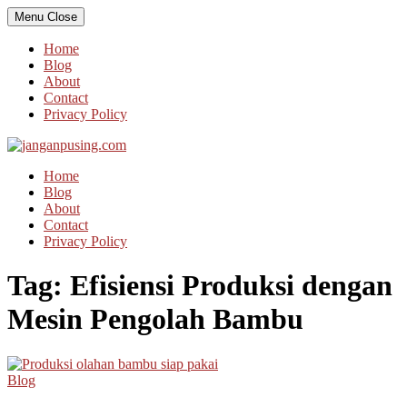
Skip
Menu
Close
to
content
Home
Blog
About
Contact
Privacy Policy
Home
Blog
About
Contact
Privacy Policy
Tag:
Efisiensi Produksi dengan
Mesin Pengolah Bambu
Blog