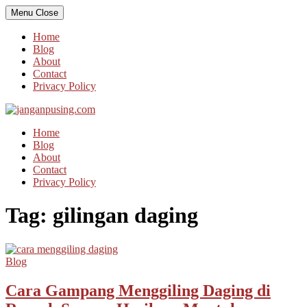
Skip
Menu
Close
to
content
Home
Blog
About
Contact
Privacy Policy
Home
Blog
About
Contact
Privacy Policy
Tag:
gilingan daging
Blog
Cara Gampang Menggiling Daging di