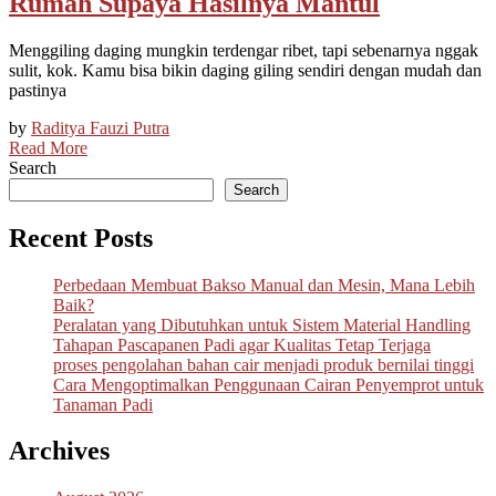
Rumah Supaya Hasilnya Mantul
Menggiling daging mungkin terdengar ribet, tapi sebenarnya nggak
sulit, kok. Kamu bisa bikin daging giling sendiri dengan mudah dan
pastinya
by
Raditya Fauzi Putra
Read More
Search
Search
Recent Posts
Perbedaan Membuat Bakso Manual dan Mesin, Mana Lebih
Baik?
Peralatan yang Dibutuhkan untuk Sistem Material Handling
Tahapan Pascapanen Padi agar Kualitas Tetap Terjaga
proses pengolahan bahan cair menjadi produk bernilai tinggi
Cara Mengoptimalkan Penggunaan Cairan Penyemprot untuk
Tanaman Padi
Archives