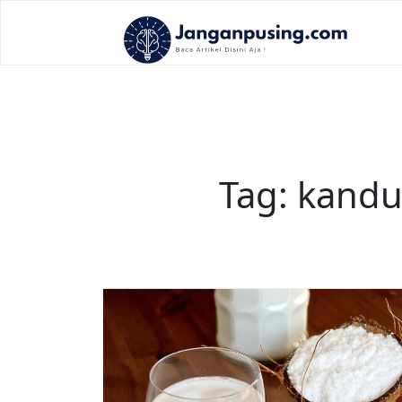
Skip
to
content
Tag:
kandu