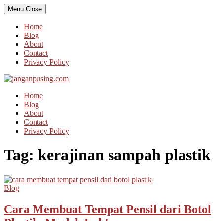
Skip
Menu
Close
to
content
Home
Blog
About
Contact
Privacy Policy
Home
Blog
About
Contact
Privacy Policy
Tag:
kerajinan sampah plastik
Blog
Cara Membuat Tempat Pensil dari Botol