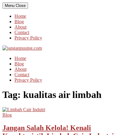
Skip
Menu
Close
to
content
Home
Blog
About
Contact
Privacy Policy
Home
Blog
About
Contact
Privacy Policy
Tag:
kualitas air limbah
Blog
Jangan Salah Kelola! Kenali