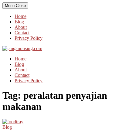
Skip
Menu
Close
to
content
Home
Blog
About
Contact
Privacy Policy
Home
Blog
About
Contact
Privacy Policy
Tag:
peralatan penyajian
makanan
Blog