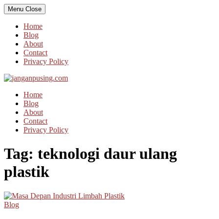
Skip
Menu
Close
to
content
Home
Blog
About
Contact
Privacy Policy
Home
Blog
About
Contact
Privacy Policy
Tag:
teknologi daur ulang
plastik
Blog