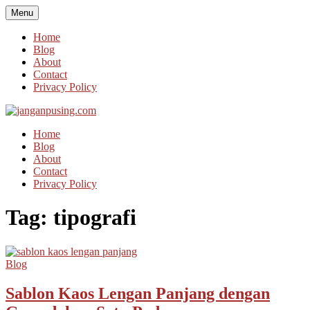
Skip
Menu
to
content
Home
Blog
About
Contact
Privacy Policy
Home
Blog
About
Contact
Privacy Policy
Tag:
tipografi
Blog
Sablon Kaos Lengan Panjang dengan