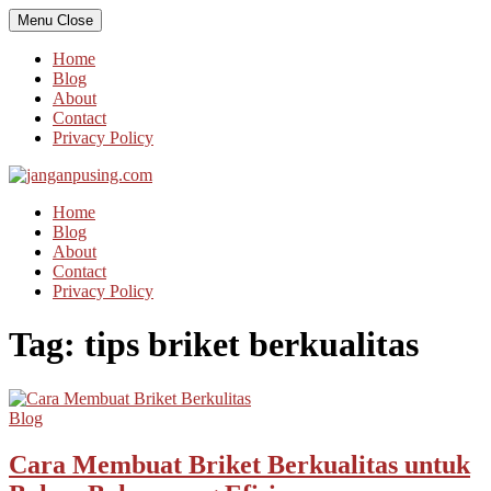
Skip
Menu
Close
to
content
Home
Blog
About
Contact
Privacy Policy
Home
Blog
About
Contact
Privacy Policy
Tag:
tips briket berkualitas
Blog
Cara Membuat Briket Berkualitas untuk