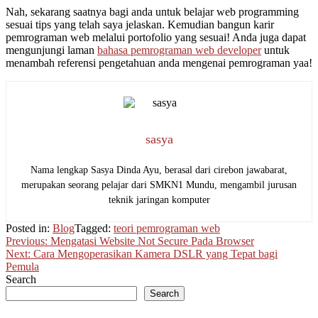
Nah, sekarang saatnya bagi anda untuk belajar web programming
sesuai tips yang telah saya jelaskan. Kemudian bangun karir
pemrograman web melalui portofolio yang sesuai! Anda juga dapat
mengunjungi laman
bahasa pemrograman web developer
untuk
menambah referensi pengetahuan anda mengenai pemrograman yaa!
sasya
Nama lengkap Sasya Dinda Ayu, berasal dari cirebon jawabarat,
merupakan seorang pelajar dari SMKN1 Mundu, mengambil jurusan
teknik jaringan komputer
Posted in:
Blog
Tagged:
teori pemrograman web
Post
Previous:
Mengatasi Website Not Secure Pada Browser
Next:
Cara Mengoperasikan Kamera DSLR yang Tepat bagi
navigation
Pemula
Search
Search