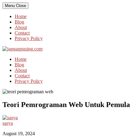
Skip
Menu
Close
to
content
Home
Blog
About
Contact
Privacy Policy
Home
Blog
About
Contact
Privacy Policy
Teori Pemrograman Web Untuk Pemula
sasya
August 19, 2024