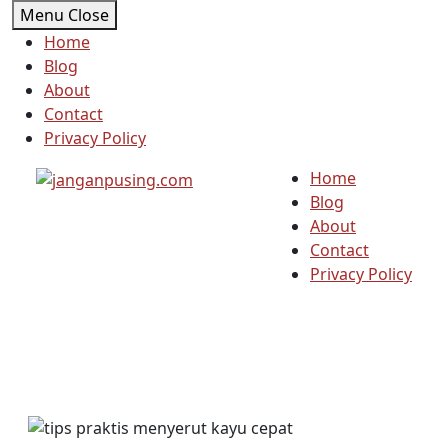
Skip
Menu
Close
to
Home
content
Blog
About
Contact
Privacy Policy
Home
Blog
About
Contact
Privacy Policy