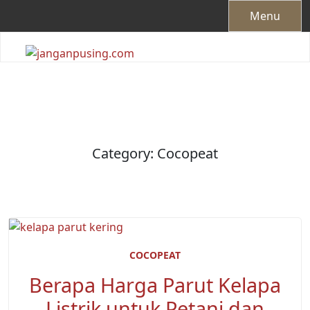
Skip
Menu
to
content
Category:
Cocopeat
COCOPEAT
Berapa Harga Parut Kelapa
Listrik untuk Petani dan