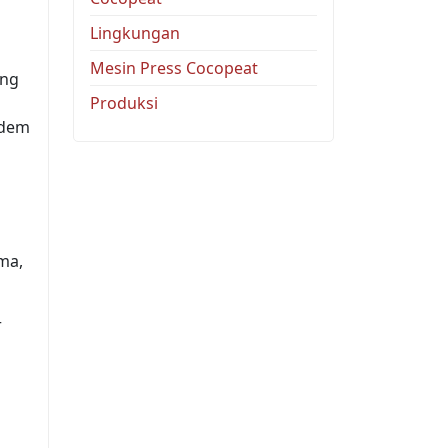
Lingkungan
Mesin Press Cocopeat
ing
Produksi
adem
ma,
r