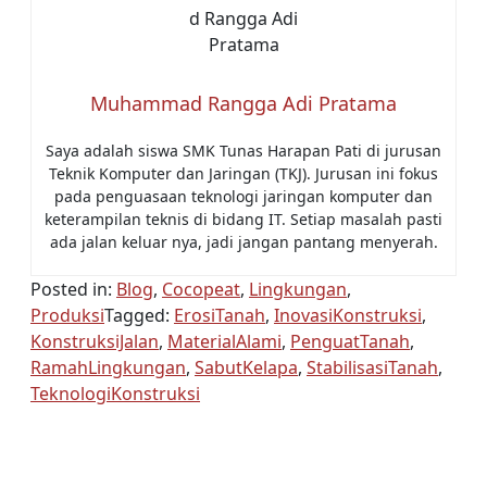
Muhammad Rangga Adi Pratama
Saya adalah siswa SMK Tunas Harapan Pati di jurusan
Teknik Komputer dan Jaringan (TKJ). Jurusan ini fokus
pada penguasaan teknologi jaringan komputer dan
keterampilan teknis di bidang IT. Setiap masalah pasti
ada jalan keluar nya, jadi jangan pantang menyerah.
Posted in:
Blog
,
Cocopeat
,
Lingkungan
,
Produksi
Tagged:
ErosiTanah
,
InovasiKonstruksi
,
KonstruksiJalan
,
MaterialAlami
,
PenguatTanah
,
RamahLingkungan
,
SabutKelapa
,
StabilisasiTanah
,
TeknologiKonstruksi