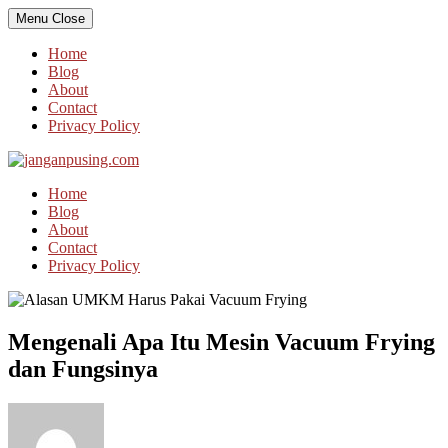
Skip
Menu
Close
to
content
Home
Blog
About
Contact
Privacy Policy
Home
Blog
About
Contact
Privacy Policy
Mengenali Apa Itu Mesin Vacuum Frying
dan Fungsinya