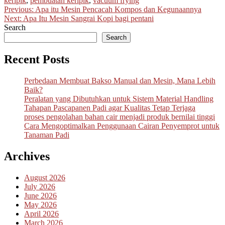
keripik
,
pembuatan keripik
,
vacuum frying
Post
Previous:
Apa itu Mesin Pencacah Kompos dan Kegunaannya
Next:
Apa Itu Mesin Sangrai Kopi bagi pentani
navigation
Search
Search
Recent Posts
Perbedaan Membuat Bakso Manual dan Mesin, Mana Lebih
Baik?
Peralatan yang Dibutuhkan untuk Sistem Material Handling
Tahapan Pascapanen Padi agar Kualitas Tetap Terjaga
proses pengolahan bahan cair menjadi produk bernilai tinggi
Cara Mengoptimalkan Penggunaan Cairan Penyemprot untuk
Tanaman Padi
Archives
August 2026
July 2026
June 2026
May 2026
April 2026
March 2026