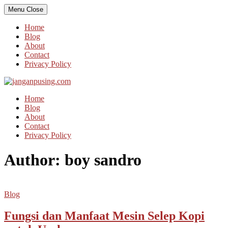
Skip
Menu
Close
to
content
Home
Blog
About
Contact
Privacy Policy
Home
Blog
About
Contact
Privacy Policy
Author:
boy sandro
Blog
Fungsi dan Manfaat Mesin Selep Kopi