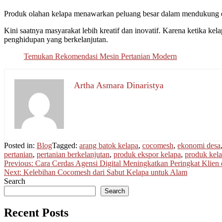
Produk olahan kelapa menawarkan peluang besar dalam mendukung ekon
Kini saatnya masyarakat lebih kreatif dan inovatif. Karena ketika k
penghidupan yang berkelanjutan.
Temukan Rekomendasi Mesin Pertanian Modern
Artha Asmara Dinaristya
Posted in:
Blog
Tagged:
arang batok kelapa
,
cocomesh
,
ekonomi desa
pertanian
,
pertanian berkelanjutan
,
produk ekspor kelapa
,
produk kel
Post
Previous:
Cara Cerdas Agensi Digital Meningkatkan Peringkat Klie
Next:
Kelebihan Cocomesh dari Sabut Kelapa untuk Alam
navigation
Search
Search
Recent Posts