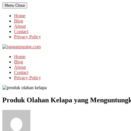
Skip
Menu
Close
to
content
Home
Blog
About
Contact
Privacy Policy
Home
Blog
About
Contact
Privacy Policy
Produk Olahan Kelapa yang Menguntung