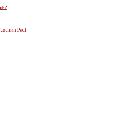
aik?
Tanaman Padi