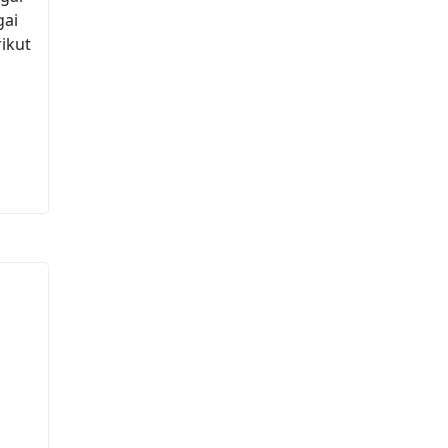
gai
ikut