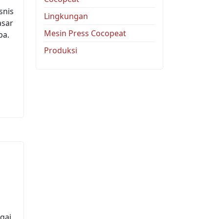
snis
Lingkungan
asar
Mesin Press Cocopeat
pa.
Produksi
gai