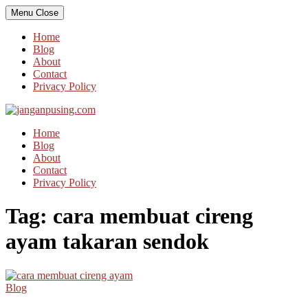
Skip
Menu
Close
to
content
Home
Blog
About
Contact
Privacy Policy
Home
Blog
About
Contact
Privacy Policy
Tag:
cara membuat cireng
ayam takaran sendok
Blog