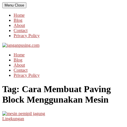
Skip
Menu
Close
to
content
Home
Blog
About
Contact
Privacy Policy
Home
Blog
About
Contact
Privacy Policy
Tag:
Cara Membuat Paving
Block Menggunakan Mesin
Lingkungan