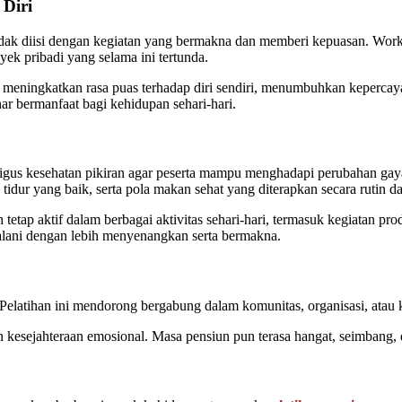
 Diri
g tidak diisi dengan kegiatan yang bermakna dan memberi kepuasan. W
ek pribadi yang selama ini tertunda.
 meningkatkan rasa puas terhadap diri sendiri, menumbuhkan kepercayaa
ar bermanfaat bagi kehidupan sehari-hari.
igus kesehatan pikiran agar peserta mampu menghadapi perubahan gaya
dur yang baik, serta pola makan sehat yang diterapkan secara rutin da
tap aktif dalam berbagai aktivitas sehari-hari, termasuk kegiatan prod
dijalani dengan lebih menyenangkan serta bermakna.
 Pelatihan ini mendorong bergabung dalam komunitas, organisasi, atau 
n kesejahteraan emosional. Masa pensiun pun terasa hangat, seimbang