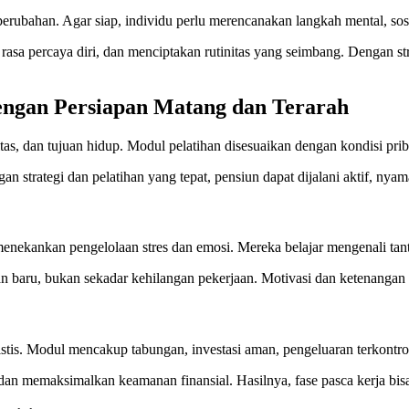
bahan. Agar siap, individu perlu merencanakan langkah mental, sosial, 
 percaya diri, dan menciptakan rutinitas yang seimbang. Dengan stra
engan Persiapan Matang dan Terarah
as, dan tujuan hidup. Modul pelatihan disesuaikan dengan kondisi pribadi
strategi dan pelatihan yang tepat, pensiun dapat dijalani aktif, nya
enekankan pengelolaan stres dan emosi. Mereka belajar mengenali tant
n baru, bukan sekadar kehilangan pekerjaan. Motivasi dan ketenangan
tis. Modul mencakup tabungan, investasi aman, pengeluaran terkontrol,
dan memaksimalkan keamanan finansial. Hasilnya, fase pasca kerja bisa