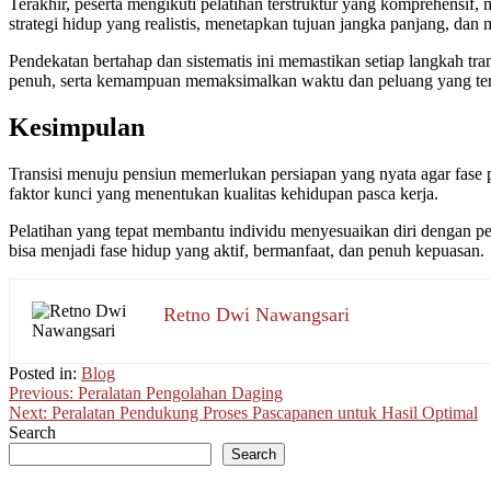
Terakhir, peserta mengikuti pelatihan terstruktur yang komprehensif
strategi hidup yang realistis, menetapkan tujuan jangka panjang, dan 
Pendekatan bertahap dan sistematis ini memastikan setiap langkah tran
penuh, serta kemampuan memaksimalkan waktu dan peluang yang ter
Kesimpulan
Transisi menuju pensiun memerlukan persiapan yang nyata agar fase pa
faktor kunci yang menentukan kualitas kehidupan pasca kerja.
Pelatihan yang tepat membantu individu menyesuaikan diri dengan pe
bisa menjadi fase hidup yang aktif, bermanfaat, dan penuh kepuasan.
Retno Dwi Nawangsari
Posted in:
Blog
Post
Previous:
Peralatan Pengolahan Daging
Next:
Peralatan Pendukung Proses Pascapanen untuk Hasil Optimal
navigation
Search
Search