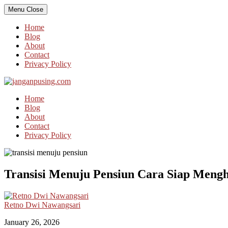
Skip
Menu
Close
to
content
Home
Blog
About
Contact
Privacy Policy
Home
Blog
About
Contact
Privacy Policy
Transisi Menuju Pensiun Cara Siap Meng
Retno Dwi Nawangsari
January 26, 2026