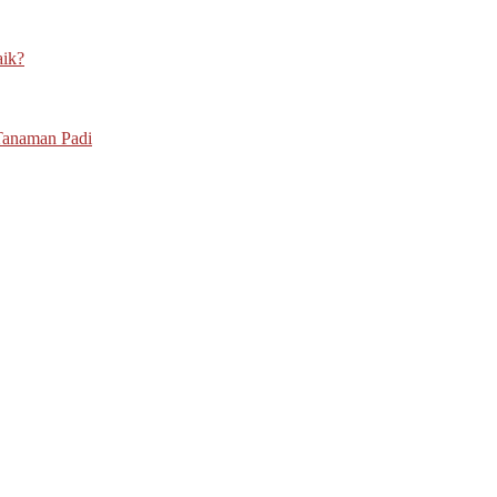
aik?
Tanaman Padi